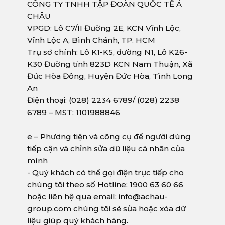
CÔNG TY TNHH TẬP ĐOÀN QUỐC TẾ Á
CHÂU
VPGD: Lô C7/II Đường 2E, KCN Vĩnh Lộc,
Vĩnh Lộc A, Bình Chánh, TP. HCM
Trụ sở chính: Lô K1-K5, đường N1, Lô K26-
K30 Đường tỉnh 823D KCN Nam Thuận, Xã
Đức Hòa Đông, Huyện Đức Hòa, Tình Long
An
Điện thoại: (028) 2234 6789/ (028) 2238
6789 – MST: 1101988846
e – Phương tiện và công cụ để người dùng
tiếp cận và chỉnh sửa dữ liệu cá nhân của
mình
- Quý khách có thể gọi điện trực tiếp cho
chúng tôi theo số Hotline: 1900 63 60 66
hoặc liên hệ qua email: info@achau-
group.com chúng tôi sẽ sửa hoặc xóa dữ
liệu giúp quý khách hàng.