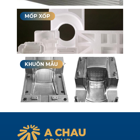
MỐP XỐP
KHUÔN MẪU