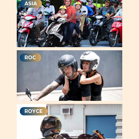
ASIA
ROC
ROYCE