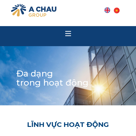
Đa dạng
trong hoạt động
LĨNH VỰC HOẠT ĐỘNG