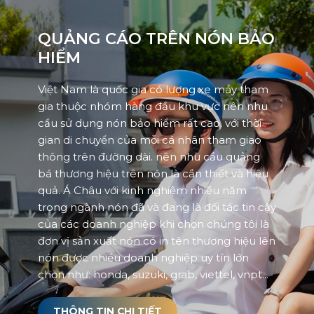
QUẢNG CÁO TRÊN NÓN BẢO
HIỂM
Việt Nam là quốc gia có lượng xe máy tham
gia thuộc nhóm hàng đầu khu vực nên nhu
cầu sử dụng nón bảo hiểm rất cao. với thời
gian di chuyển của mỗi cá nhân tham giao
thông trên đường dài. nên nhu cầu quảng
bá thương hiệu trên nón là cần thiết và hiệu
quả. Á Châu với kinh nghiệm nhiều năm
trong ngành nón đã và đang là đối tác tin cậy
của các doanh nghiệp khi chọn chúng tôi là
đơn vị sản xuất nón có in tên thương hiệu lên
nón được nhiều doanh nghiệp uy tín lớn
chọn như: honda, suzuki, grab, viettel, vnpt...
THÔNG TIN CHI TIẾT